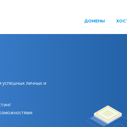
ДОМЕНЫ
ХОС
ля успешных личных и
стинг
озможностями