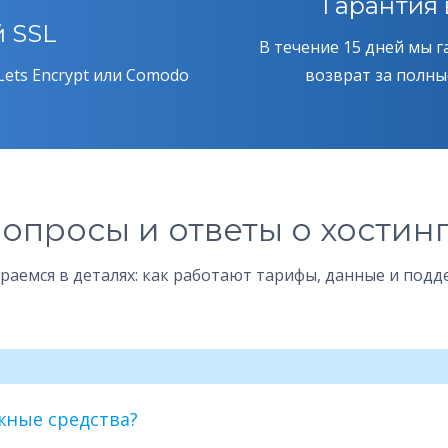
Гарантия 
 SSL
В течение 15 дней мы 
Lets Encrypt или Comodo
возврат за полны
опросы и ответы о хостин
раемся в деталях: как работают тарифы, данные и подд
жные средства?