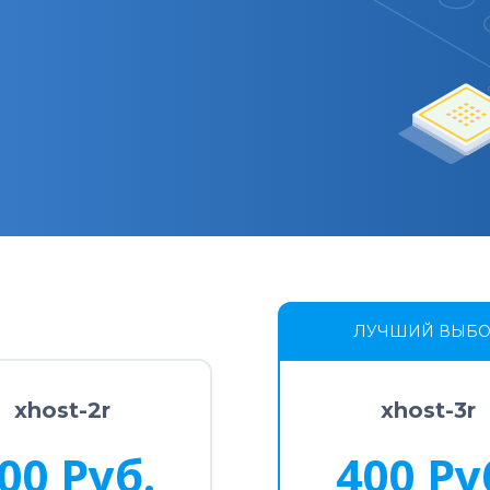
ЛУЧШИЙ ВЫБ
xhost-2r
xhost-3r
00 Руб.
400 Ру