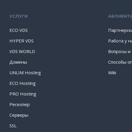
УСЛУГИ
АБОНЕНТ
ECO VDS
Партнерск
HYPER VDS
Работа у н
VDS WORLD
Вопросы и
Домены
Способы о
UNLIM Hosting
Wiki
ECO Hosting
PRO Hosting
Реселлер
Серверы
SSL