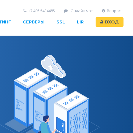
+7 495 5434485
Онлайн чат
Вопросы
ТИНГ
СЕРВЕРЫ
SSL
LIR
ВХОД