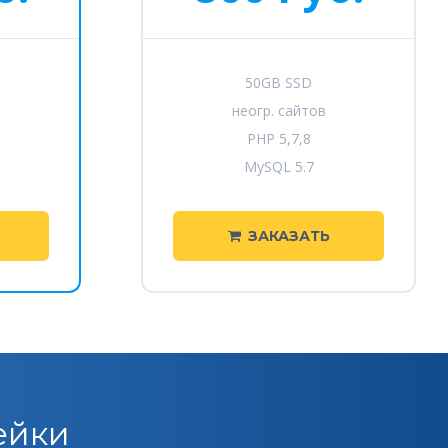
50GB SSD
неогр. сайтов
PHP 5,7,8
MySQL 5.7
ЗАКАЗАТЬ
ейки