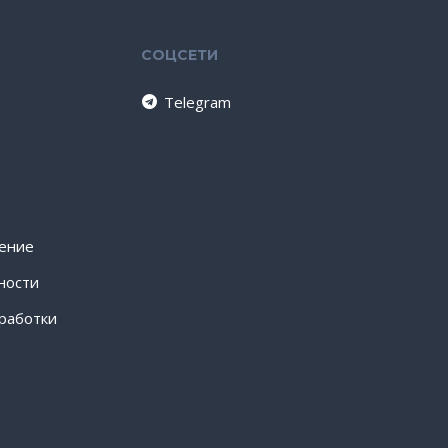
СОЦСЕТИ
Telegram
шение
ности
работки