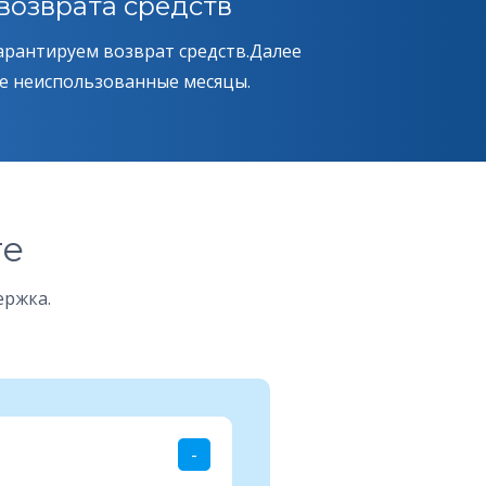
возврата средств
гарантируем возврат средств.Далее
е неиспользованные месяцы.
ге
ержка.