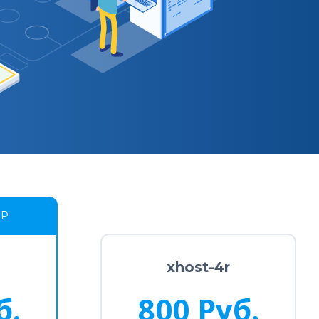
ОР
xhost-4r
б.
800 Руб.